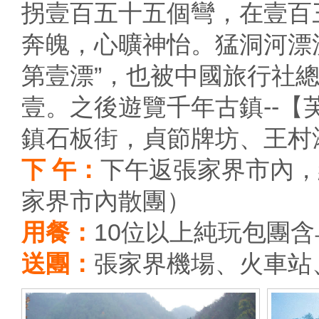
拐壹百五十五個彎，在壹百
奔魄，心曠神怡。猛洞河漂
第壹漂”，也被中國旅行社
壹。之後遊覽千年古鎮--【芙
鎮石板街，貞節牌坊、王村
下 午：
下午返張家界市內，
家界市內散團）
用餐：
10位以上純玩包團
送團：
張家界機場、火車站