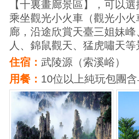
【十裏畫廊景區】，可以選
乘坐觀光小火車（觀光小火
廊，沿途欣賞天臺三姐妹峰
人、錦鼠觀天、猛虎嘯天等
住宿：
武陵源（索溪峪）
用餐：
10位以上純玩包團