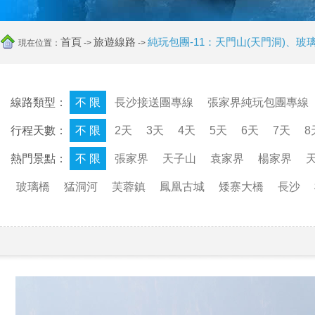
首頁
旅遊線路
純玩包團-11：天門山(天門洞)、
現在位置：
->
->
線路類型：
不 限
長沙接送團專線
張家界純玩包團專線
行程天數：
不 限
2天
3天
4天
5天
6天
7天
8
熱門景點：
不 限
張家界
天子山
袁家界
楊家界
玻璃橋
猛洞河
芙蓉鎮
鳳凰古城
矮寨大橋
長沙