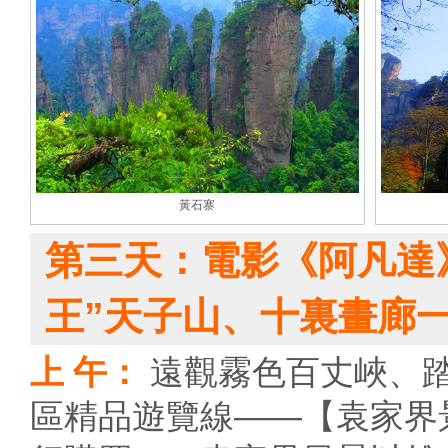
黃石寨
第三天：電影《阿凡達
王”天子山、十裏畫廊
上 午：
遠觀霧色百丈峽、
區精品遊覽線——【袁家界