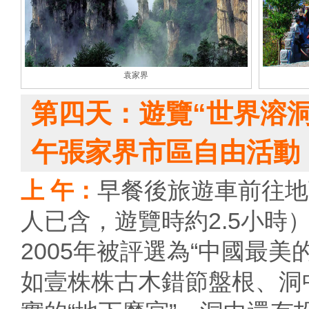
袁家界
第四天：遊覽“世界溶
午張家界市區自由活動
上 午：
早餐後旅遊車前往地
人已含，遊覽時約2.5小時
2005年被評選為“中國最
如壹株株古木錯節盤根、洞