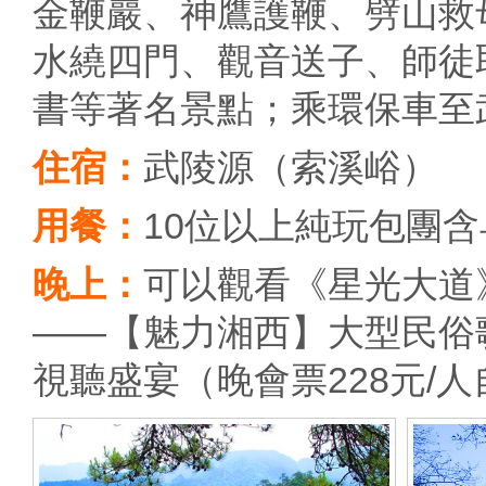
金鞭巖、神鷹護鞭、劈山救
水繞四門、觀音送子、師徒
書等著名景點；乘環保車至
住宿：
武陵源（索溪峪）
用餐：
10位以上純玩包團
晚上：
可以觀看《星光大道
——【魅力湘西】大型民俗
視聽盛宴（晚會票228元/