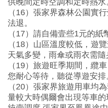
供晚間定時空調和定時熱水
（16）張家界森林公園實
法退。
（17）請自備壹些1元的
（18）山區溫度較低，遊
天氣多變，雨傘或雨衣需隨
（19）旅遊旺季期間，纜
您耐心等待，聽從導遊安排
（20）張家界旅遊用車均
量較大時偶爾會出現等車的
統壹調度,張家界至鳳凰途