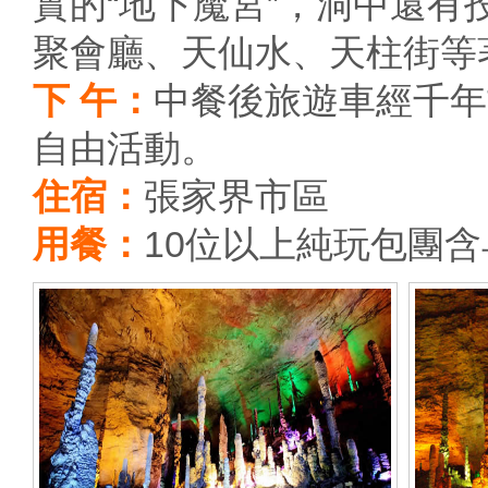
實的“地下魔宮”，洞中還
聚會廳、天仙水、天柱街等
下 午：
中餐後旅遊車經千年
自由活動。
住宿：
張家界市區
用餐：
10位以上純玩包團