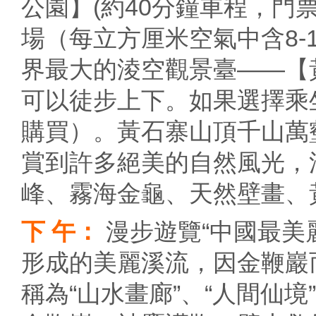
公園】(約40分鐘車程，門票
場（每立方厘米空氣中含8-
界最大的淩空觀景臺——【
可以徒步上下。如果選擇乘坐
購買）。黃石寨山頂千山萬
賞到許多絕美的自然風光，
峰、霧海金龜、天然壁畫、
下 午：
漫步遊覽“中國最美
形成的美麗溪流，因金鞭巖
稱為“山水畫廊”、“人間仙境