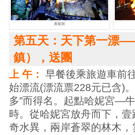
黃龍洞
第五天：天下第一漂—
鎮），送團
上 午：
早餐後乘旅遊車前
始漂流(漂流票228元已含
多”而得名。起點哈妮宮—
時。從哈妮宮放舟而下，壹
奇水異，兩岸蒼翠的林木，