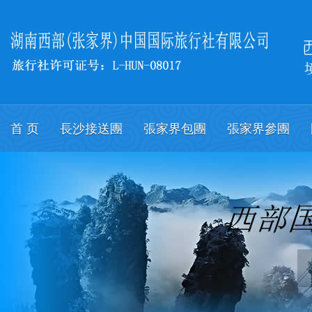
首 页
長沙接送團
張家界包團
張家界參團
關於我們
會議
English.