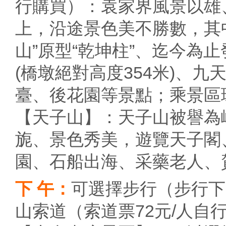
行購買）：袁家界風景以雄
上，沿途景色美不勝數，其
山”原型“乾坤柱”、迄今為
(橋墩絕對高度354米)、
臺、後花園等景點；乘景區環
【天子山】：天子山被譽為
旎、景色秀美，遊覽天子閣
園、石船出海、采藥老人、
下 午：
可選擇步行（步行下
山索道（索道票72元/人