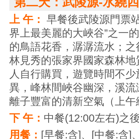
第二天：武陵源-水繞四
上 午：
早餐後武陵源門票站
界上最美麗的大峽谷”之一
的鳥語花香，潺潺流水；之
林見秀的張家界國家森林地
人自行購買，遊覽時間不少
異，峰林間峽谷幽深，溪流
離子豐富的清新空氣（上午總
下 午：
中餐(12:00左右
用餐：
[早餐:含]、[中餐:含]