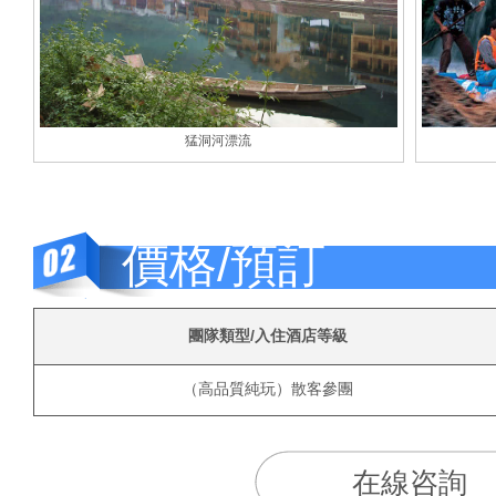
猛洞河漂流
價格/預訂
團隊類型/入住酒店等級
（高品質純玩）散客參團
在線咨詢