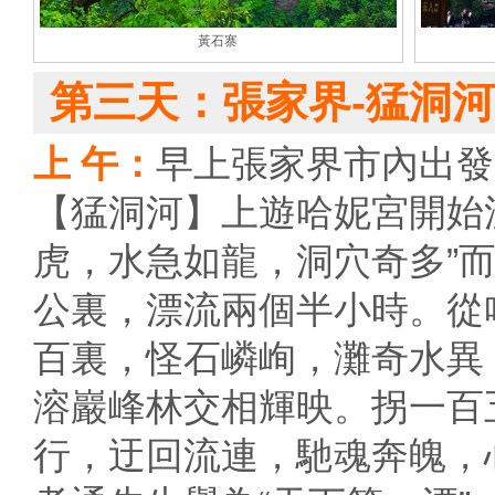
黃石寨
第三天：張家界-猛洞河
上 午：
早上張家界市內出發
【猛洞河】上遊哈妮宮開始漂
虎，水急如龍，洞穴奇多”
公裏，漂流兩個半小時。從
百裏，怪石嶙峋，灘奇水異
溶巖峰林交相輝映。拐一百
行，迂回流連，馳魂奔魄，