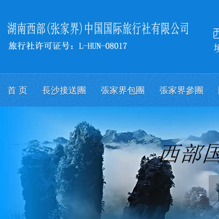
首 页
長沙接送團
張家界包團
張家界參團
關於我們
會議
English.