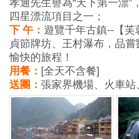
孝通先生譽為“天下第一漂
四星漂流項目之一；
下 午：
遊覽千年古鎮--【
貞節牌坊、王村瀑布，品嘗
愉快的旅程！
用餐：
[全天不含餐]
送團：
張家界機場、火車站