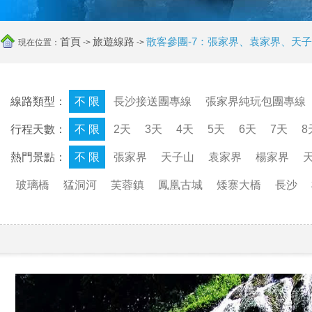
首頁
旅遊線路
散客參團-7：張家界、袁家界、天
現在位置：
->
->
線路類型：
不 限
長沙接送團專線
張家界純玩包團專線
行程天數：
不 限
2天
3天
4天
5天
6天
7天
8
熱門景點：
不 限
張家界
天子山
袁家界
楊家界
玻璃橋
猛洞河
芙蓉鎮
鳳凰古城
矮寨大橋
長沙