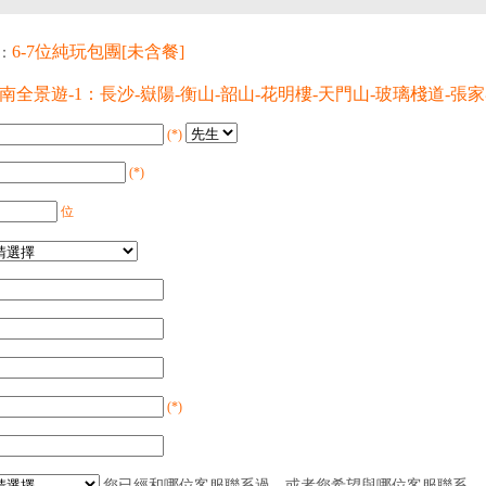
6-7位純玩包團[未含餐]
：
南全景遊-1：長沙-嶽陽-衡山-韶山-花明樓-天門山-玻璃棧道-張
(*)
(*)
位
(*)
您已經和哪位客服聯系過，或者您希望與哪位客服聯系。