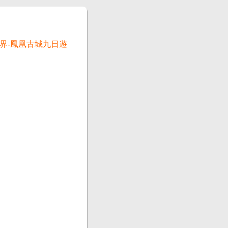
家界-鳳凰古城九日遊